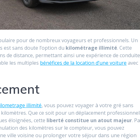
populaire pour de nombreux voyageurs et professionnels. Un
es est sans doute l’option du
kilométrage illimité
. Cette
ions de distance, permettant ainsi une expérience de conduit
ble les multiples
bénéfices de la location d’une voiture
avec
acement
ilometrage illimité
, vous pouvez voyager à votre gré sans
de kilomètres. Que ce soit pour un déplacement professionnel
ues éloignées, cette
liberté constitue un atout majeur
. P
umulation des kilomètres sur le compteur, vous pouvez
ne ville voisine ou prolonger votre séjour dans une région