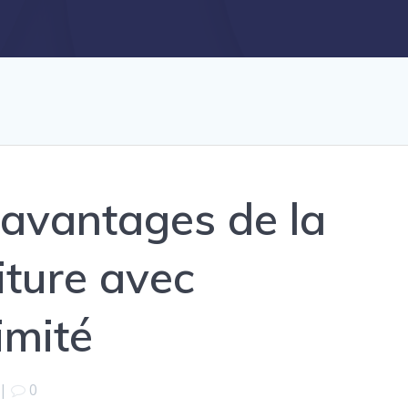
 avantages de la
iture avec
imité
|
0