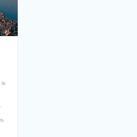
 le
.
s.