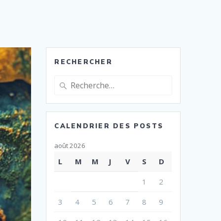
RECHERCHER
Recherche
pour
:
CALENDRIER DES POSTS
août 2026
L
M
M
J
V
S
D
1
2
3
4
5
6
7
8
9