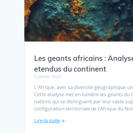
Les geants africains : Analy
etendus du continent
3 janvier 2025
L'Afrique, avec sa diversité géographique un
Cette analyse met en lumière les géants du 
nations qui se distinguent par leur vaste sup
configuration territoriale de l'Afrique du N
Lire la suite