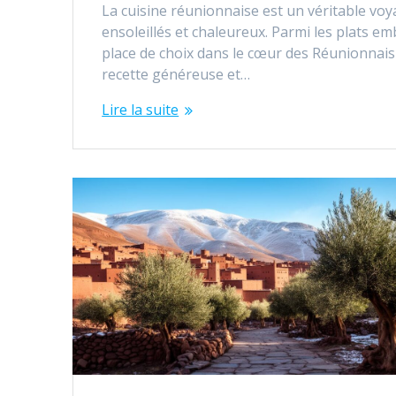
La cuisine réunionnaise est un véritable voy
ensoleillés et chaleureux. Parmi les plats em
place de choix dans le cœur des Réunionnais 
recette généreuse et…
Lire la suite