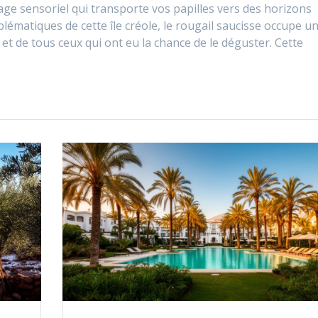
age sensoriel qui transporte vos papilles vers des horizons
blématiques de cette île créole, le rougail saucisse occupe u
et de tous ceux qui ont eu la chance de le déguster. Cette