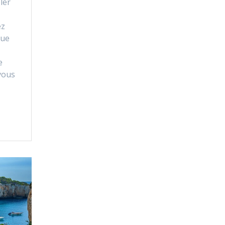
ler
ez
que
e
vous