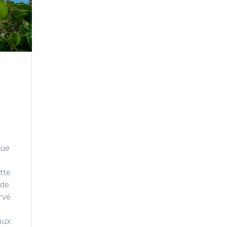
e
que
tte
 de
rvé
aux