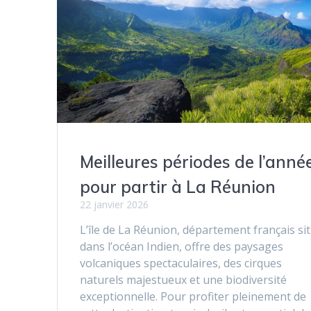
Meilleures périodes de l’anné
pour partir à La Réunion
22 janvier 2026
L’île de La Réunion, département français si
dans l’océan Indien, offre des paysages
volcaniques spectaculaires, des cirques
naturels majestueux et une biodiversité
exceptionnelle. Pour profiter pleinement de