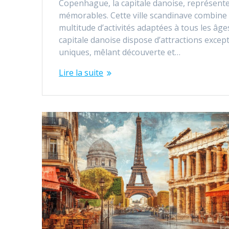
Copenhague, la capitale danoise, représente
mémorables. Cette ville scandinave combine 
multitude d’activités adaptées à tous les â
capitale danoise dispose d’attractions excep
uniques, mêlant découverte et…
Lire la suite