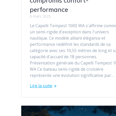
compromis confort-
performance
6 mars 2025
Le Capelli Tempest 1000 WA s'affirme comm
un semi-rigide d'exception dans l'univers
nautique. Ce modèle alliant élégance et
performance redéfinit les standards de sa
catégorie avec ses 10,55 mètres de long et s
capacité d'accueil de 18 personnes.
Présentation générale du Capelli Tempest 
WA Ce bateau semi-rigide de croisière
représente une évolution significative par…
Lire la suite