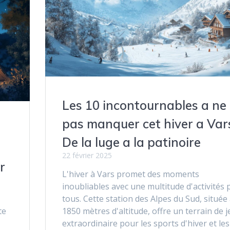
Les 10 incontournables a ne
pas manquer cet hiver a Vars
De la luge a la patinoire
22 février 2025
r
L'hiver à Vars promet des moments
inoubliables avec une multitude d'activités
tous. Cette station des Alpes du Sud, située
te
1850 mètres d'altitude, offre un terrain de j
extraordinaire pour les sports d'hiver et les