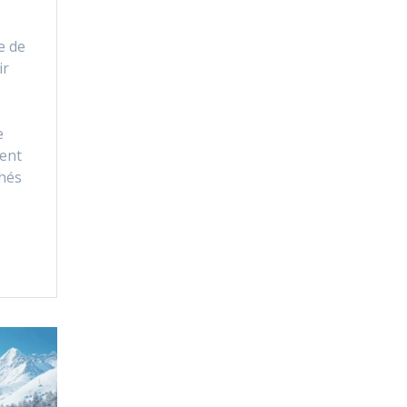
e de
ir
e
ient
hés