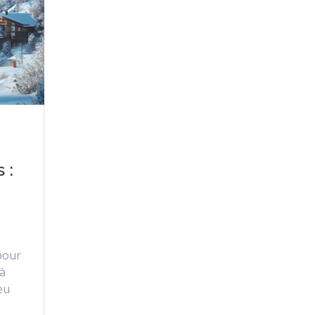
 :
 pour
 à
eu