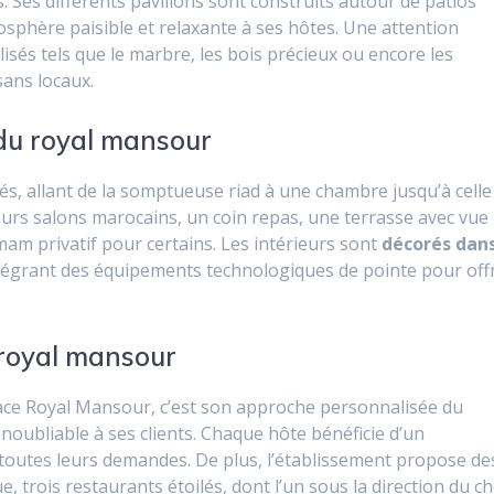
. Ses différents pavillons sont construits autour de patios
osphère paisible et relaxante à ses hôtes. Une attention
lisés tels que le marbre, les bois précieux ou encore les
sans locaux.
du royal mansour
és, allant de la somptueuse riad à une chambre jusqu’à celle
urs salons marocains, un coin repas, une terrasse avec vue
m privatif pour certains. Les intérieurs sont
décorés dan
tégrant des équipements technologiques de pointe pour offr
 royal mansour
lace Royal Mansour, c’est son approche personnalisée du
 inoubliable à ses clients. Chaque hôte bénéficie d’un
e toutes leurs demandes. De plus, l’établissement propose de
 trois restaurants étoilés, dont l’un sous la direction du ch