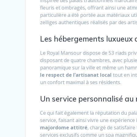
inspirée des palais traditionnels marocains
fleuris et ombragés, offrant ainsi une atm
particulière a été portée aux matériaux uti
zelliges authentiques réalisés par des arti
Les hébergements luxueux 
Le Royal Mansour dispose de 53 riads priv
disposant de quatre chambres, avec plusie
panoramique sur la ville et même un hamma
le respect de l’artisanat local
tout en in
un confort maximal à ses résidents.
Un service personnalisé au
Ce qui fait également la réputation du pa
service, faisant ainsi vivre une expérience
majordome attitré
, chargé de satisfair
services exclusifs comme un spa magnifique,