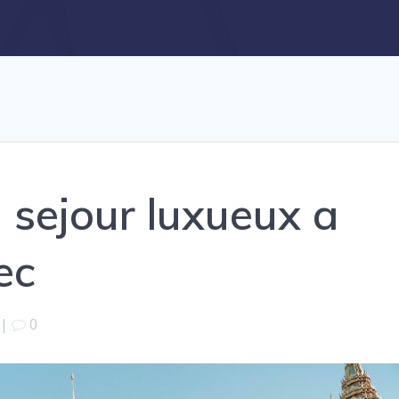
 sejour luxueux a
ec
|
0