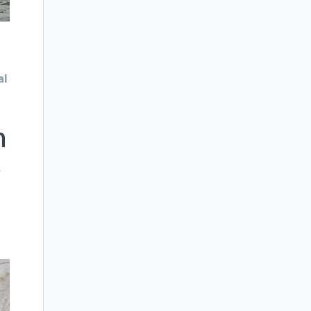
al
h
r