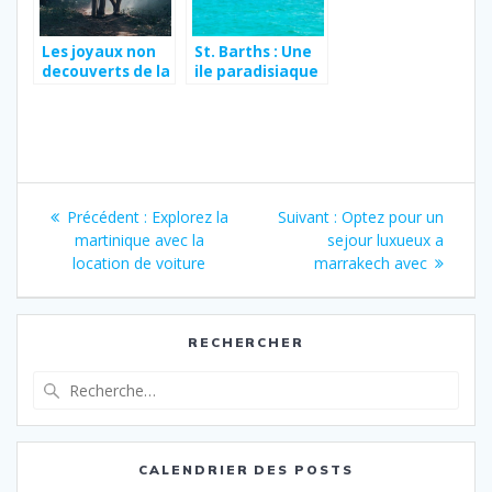
Les joyaux non
St. Barths : Une
decouverts de la
ile paradisiaque
Thailande
aux echanges
culturels
dynamiques
Navigation
Article
Article
Précédent :
Explorez la
Suivant :
Optez pour un
de
précédent
suivant
martinique avec la
sejour luxueux a
:
:
location de voiture
marrakech avec
l’article
RECHERCHER
Recherche
pour
:
CALENDRIER DES POSTS