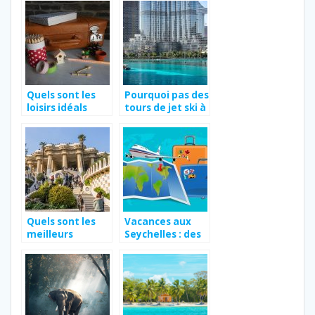
Quels sont les
Pourquoi pas des
loisirs idéals
tours de jet ski à
pour occuper les
Dubaï ?
enfants
pendant les
vacances ?
Quels sont les
Vacances aux
meilleurs
Seychelles : des
endroits a visiter
lieux et des
a Barcelone ?
activites hors du
commun